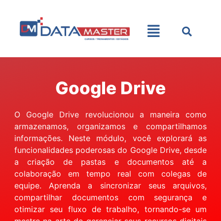
Google Drive
O Google Drive revolucionou a maneira como
armazenamos, organizamos e compartilhamos
informações. Neste módulo, você explorará as
funcionalidades poderosas do Google Drive, desde
a criação de pastas e documentos até a
colaboração em tempo real com colegas de
equipe. Aprenda a sincronizar seus arquivos,
compartilhar documentos com segurança e
otimizar seu fluxo de trabalho, tornando-se um