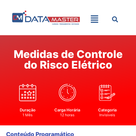
Medidas de Controle
do Risco Elétrico
Duração
Carga Horária
Categoria
1 Mês
12 horas
Invisiveis
Conteúdo Programático