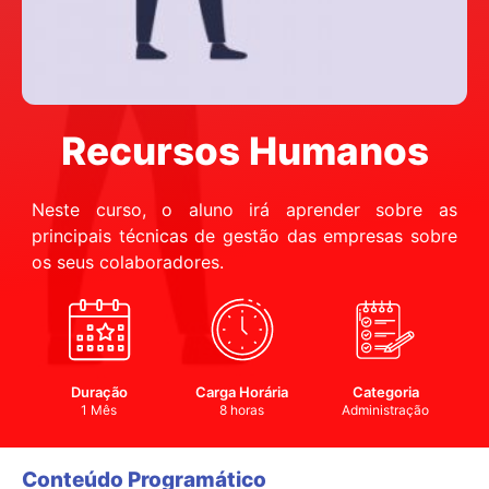
Recursos Humanos
Neste curso, o aluno irá aprender sobre as
principais técnicas de gestão das empresas sobre
os seus colaboradores.
Duração
Carga Horária
Categoria
1 Mês
8 horas
Administração
Conteúdo Programático