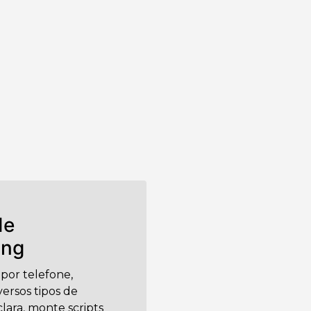
de
ing
por telefone,
versos tipos de
clara, monte scripts