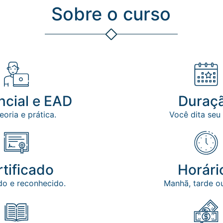
Sobre o curso
ncial e EAD
Duraç
oria e prática.
Você dita seu
tificado
Horári
do e reconhecido.
Manhã, tarde ou