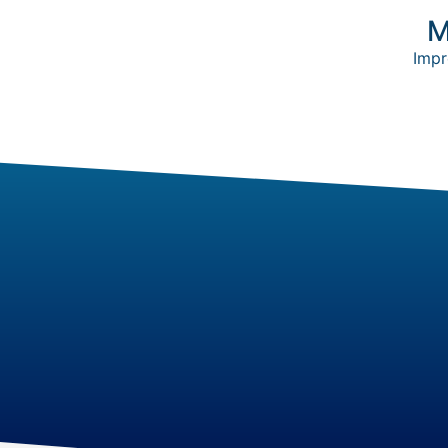
M
Impr