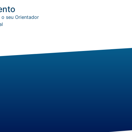
ento
 o seu Orientador
al