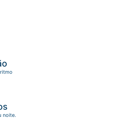
ão
 ritmo
os
 noite.