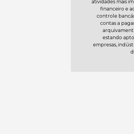
atividades mais i
financeiro e a
controle bancári
contas a pagar
arquivamento
estando apto
empresas, indúst
d