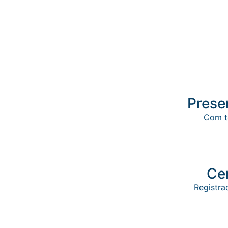
Prese
Com te
Cer
Registra